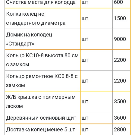
Очистка места для колодца
шт
600
Копка колец не
шт
1500
стандартного диаметра
Домик на колодец
шт
9000
«Стандарт»
Кольцо КС10-8 высота 80 см
шт
2200
с замком
Кольцо ремонтное КС0.8-8 с
шт
2200
замком
Ж/Б крышка с полимерным
шт
3500
люком
Деревянный осиновый щит
шт
3600
Доставка колец менее 5 шт
шт
2800